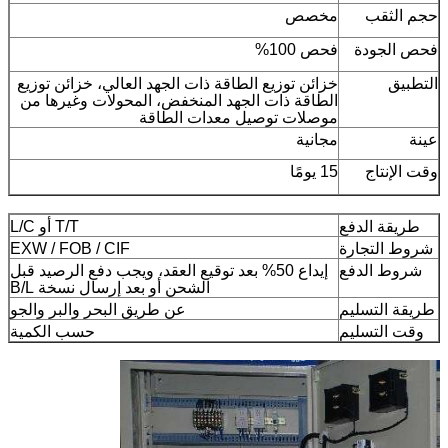
حجم الثقب
مخصص
فحص الجودة
فحص 100%
التطبيق
خزائن توزيع الطاقة ذات الجهد العالي، خزائن توزيع
الطاقة ذات الجهد المنخفض، المحولات وغيرها من
موصلات توصيل معدات الطاقة
عينة
مجانية
وقت الإنتاج
15 يومًا
طريقة الدفع
T/T أو L/C
شروط التجارة
EXW / FOB / CIF
شروط الدفع
إيداع 50% بعد توقيع العقد، ويجب دفع الرصيد قبل
الشحن أو بعد إرسال نسخة B/L
طريقة التسليم
عن طريق البحر والبر والجو
وقت التسليم
حسب الكمية