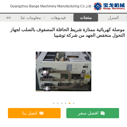
Guangzhou Baoge Machinery Manufacturing Co.,Ltd
المنزل
منتجات
فيديوهات
معلومات عنا
>>
موصلة كهربائية ممتازة شريط الحافلة المصفوف بالصلب لجهاز
التحول منخفض الجهد من شركة توشيبا
افضل سعر
اتصل بنا