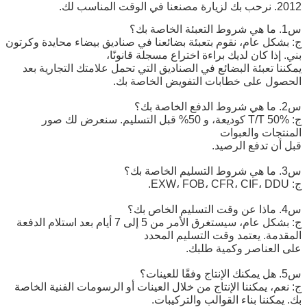
2012. نرحب بك لزيارة مصنعنا في الوقت المناسب لك.
س1. ما هي شروط التعبئة الخاصة بك؟
ج: بشكل عام، نقوم بتعبئة بضائعنا في صناديق بيضاء محايدة وكرتون
بني. إذا كان لديك براءة اختراع مسجلة قانونًا،
يمكننا تعبئة البضائع في الصناديق التي تحمل علامتك التجارية بعد
الحصول على خطابات التفويض الخاصة بك.
س2. ما هي شروط الدفع الخاصة بك؟
ج: T/T 50% كوديعة، و 50% قبل التسليم. سنعرض لك صور
المنتجات والعبوات
قبل أن تدفع الرصيد.
س3. ما هي شروط التسليم الخاصة بك؟
ج: EXW، FOB، CFR، CIF، DDU.
س4. ماذا عن وقت التسليم الخاص بك؟
ج: بشكل عام، سيستغرق الأمر من 5 إلى 7 أيام بعد استلام الدفعة
المقدمة. يعتمد وقت التسليم المحدد
على العناصر وكمية طلبك.
س5. هل يمكنك الإنتاج وفقًا للعينات؟
ج: نعم، يمكننا الإنتاج من خلال العينات أو الرسومات الفنية الخاصة
بك. يمكننا بناء القوالب والتركيبات.