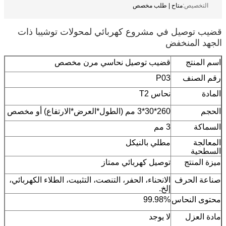
التخصيص:
متاح | طلب مخصص
قضيب توصيل في مشروع كهربائي لمحولات توشيبا ذات
الجهد المنخفض
اسم المنتج
قضيب توصيل نحاسي مرن مخصص
رقم الصنف
P03
المادة
نحاس T2
الحجم
260*30*3 مم (الطول*العرض*الارتفاع) أو مخصص
السماكة
3 مم
المعالجة
مطلي بالنيكل
السطحية
ميزة المنتج
توصيل كهربائي ممتاز
صناعة الحرف
الانحناء، الحفر، التنصت، التثبيت، الطلاء الكهربائي،
إلخ.
محتوى النحاس
99.98%
مادة العزل
لا يوجد