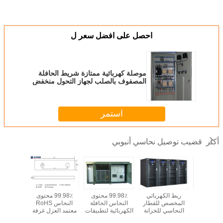
احصل على افضل سعر ل
موصلة كهربائية ممتازة شريط الحافلة
المصفوف بالصلب لجهاز التحول منخفض
الجهد من شركة توشيبا
استمر
قضيب توصيل نحاسي أنبوبي
أكثر
اء PU Ect P06
ربط الكهربائي
99.98٪ محتوى
99.98٪ محتوى
الحافلة 
هد المتوسط
المخصص للقطار
النحاس الحافلة
النحاس RoHS
المصفوفة 
البوببار
النحاسي للخزانة
الكهربائية لتطبيقات
معتمد العزل غرفة
مع الغطاء
ي المغطى
التوزيعية 260 * 30 *
محطات فرعية عالية
لوحة الأكمام