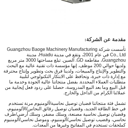
مقدمة عن الشركة:
تأسست شركة Guangzhou Baoge Machinery Manufacturing
Co., Ltd في عام 2001، وتقع في مدينة Huadu، مدينة
Guangzhou، مقاطعة GD. الصين. تبلغ مساحتها 3000 متر مربع
ولديها حوالي 200 موظف. إنها مؤسسة ذات تقنية عالية مع البحث
والتطوير والإنتاج والمبيعات، ولدينا فرق بحث وتطوير وإنتاج محترفة
مع إدارة ذات خبرة، ونحافظ على الابتكار التكنولوجي لتلبية
متطلبات العملاء المحددة. بفضل منتجاتنا عالية الجودة وخدمة ما
قبل البيع وما بعد البيع المدروسة، حصلنا على ردود فعل إيجابية من
عملائنا الكرام من الداخل والخارج.
تشمل فئة منتجاتنا قضبان توصيل نحاسية/ألومنيوم مرنة تستخدم
في خط الطاقة الجديد، وقضبان توصيل رقائق النحاس/الألومنيوم،
وقضبان توصيل نحاسية مصنعة، وسلك مضفر، وسلك أرضي/طرف
نحاسي، وقضيب توصيل نحاسي/ألومنيوم، وموصل نحاسي/ألومنيوم
كملحقات تستخدم في المفاتيح وغيرها من المعدات.