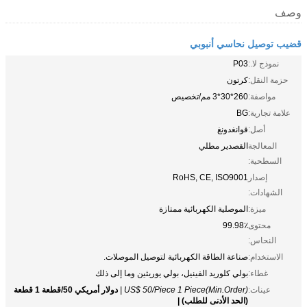
وصف
قضيب توصيل نحاسي أنبوبي
نموذج لا.:
P03
حزمة النقل:
كرتون
مواصفة:
260*30*3 مم/تخصيص
علامة تجارية:
BG
أصل:
قوانغدونغ
المعالجة
القصدير مطلي
السطحية:
إصدار
RoHS, CE, ISO9001
الشهادات:
ميزة:
الموصلية الكهربائية ممتازة
محتوى
99.98٪
النحاس:
الاستخدام:
صناعة الطاقة الكهربائية لتوصيل الموصلات.
غطاء:
بولي كلوريد الفينيل، بولي يوريثين وما إلى ذلك
عينات:
US$ 50/Piece 1 Piece(Min.Order) |
دولار أمريكي 50/قطعة 1 قطعة
(الحد الأدنى للطلب) |